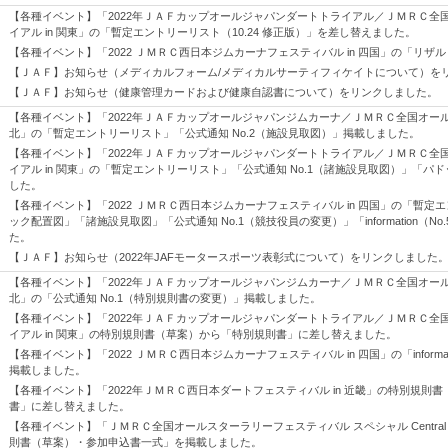
【各種イベント】「2022年ＪＡＦカップオールジャパンダートトライアル／ＪＭＲＣ全
イアル in 関東」の「暫定エントリーリスト（10.24 修正版）」を差し替えました。
【各種イベント】「2022 ＪＭＲＣ西日本ジムカーナフェスティバル in 四国」の「リザ
【ＪＡＦ】お知らせ（メディカルフォーム/メディカルサーティフィケイトについて）を
【ＪＡＦ】お知らせ（健康管理カードおよび健康自認書について）をリンクしました。
【各種イベント】「2022年ＪＡＦカップオールジャパンジムカーナ／ＪＭＲＣ全国オールス
北」の「暫定エントリーリスト」「公式通知 No.2（施設見取図）」掲載しました。
【各種イベント】「2022年ＪＡＦカップオールジャパンダートトライアル／ＪＭＲＣ全
イアル in 関東」の「暫定エントリーリスト」「公式通知 No.1（諸施設見取図）」「パ
した。
【各種イベント】「2022 ＪＭＲＣ西日本ジムカーナフェスティバル in 四国」の「暫定
ック配置図」「諸施設見取図」「公式通知 No.1（競技役員の変更）」「information（No
た。
【ＪＡＦ】お知らせ（2022年JAFモータースポーツ表彰式について）をリンクしました
【各種イベント】「2022年ＪＡＦカップオールジャパンジムカーナ／ＪＭＲＣ全国オールス
北」の「公式通知 No.1（特別規則書の変更）」掲載しました。
【各種イベント】「2022年ＪＡＦカップオールジャパンダートトライアル／ＪＭＲＣ全
イアル in 関東」の特別規則書（草案）から「特別規則書」に差し替えました。
【各種イベント】「2022 ＪＭＲＣ西日本ジムカーナフェスティバル in 四国」の「informati
掲載しました。
【各種イベント】「2022年ＪＭＲＣ西日本ダートフェスティバル in 近畿」の特別規則
書」に差し替えました。
【各種イベント】「ＪＭＲＣ全国オールスターラリーフェスティバル スペシャル Central Ra
則書（草案）・参加申込書一式」を掲載しました。