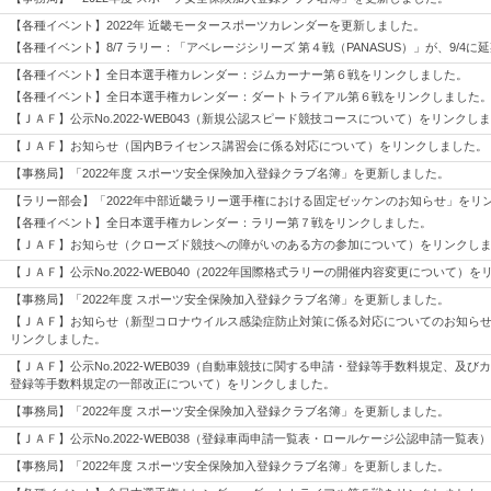
【各種イベント】2022年 近畿モータースポーツカレンダーを更新しました。
【各種イベント】8/7 ラリー：「アベレージシリーズ 第４戦（PANASUS）」が、9/4に
【各種イベント】全日本選手権カレンダー：ジムカーナー第６戦をリンクしました。
【各種イベント】全日本選手権カレンダー：ダートトライアル第６戦をリンクしました
【ＪＡＦ】公示No.2022-WEB043（新規公認スピード競技コースについて）をリンクし
【ＪＡＦ】お知らせ（国内Bライセンス講習会に係る対応について）をリンクしました。
【事務局】「2022年度 スポーツ安全保険加入登録クラブ名簿」を更新しました。
【ラリー部会】「2022年中部近畿ラリー選手権における固定ゼッケンのお知らせ」をリ
【各種イベント】全日本選手権カレンダー：ラリー第７戦をリンクしました。
【ＪＡＦ】お知らせ（クローズド競技への障がいのある方の参加について）をリンクし
【ＪＡＦ】公示No.2022-WEB040（2022年国際格式ラリーの開催内容変更について）
【事務局】「2022年度 スポーツ安全保険加入登録クラブ名簿」を更新しました。
【ＪＡＦ】お知らせ（新型コロナウイルス感染症防止対策に係る対応についてのお知らせ（2
リンクしました。
【ＪＡＦ】公示No.2022-WEB039（自動車競技に関する申請・登録等手数料規定、及
登録等手数料規定の一部改正について）をリンクしました。
【事務局】「2022年度 スポーツ安全保険加入登録クラブ名簿」を更新しました。
【ＪＡＦ】公示No.2022-WEB038（登録車両申請一覧表・ロールケージ公認申請一覧
【事務局】「2022年度 スポーツ安全保険加入登録クラブ名簿」を更新しました。