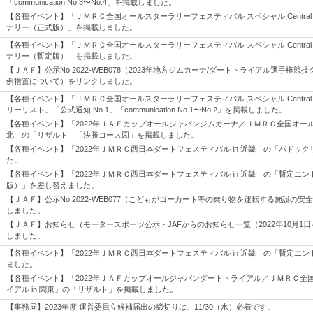
「communication No.3〜No.4」を掲載しました。
【各種イベント】「ＪＭＲＣ全国オールスターラリーフェスティバル スペシャル Central Ra
ナリー（正式版）」を掲載しました。
【各種イベント】「ＪＭＲＣ全国オールスターラリーフェスティバル スペシャル Central Ra
ナリー（暫定版）」を掲載しました。
【ＪＡＦ】公示No.2022-WEB078（2023年地方ジムカーナ/ダートトライアル選手権
例措置について）をリンクしました。
【各種イベント】「ＪＭＲＣ全国オールスターラリーフェスティバル スペシャル Central Ra
リーリスト」「公式通知 No.1」「communication No.1〜No.2」を掲載しました。
【各種イベント】「2022年ＪＡＦカップオールジャパンジムカーナ／ＪＭＲＣ全国オールス
北」の「リザルト」「決勝コース図」を掲載しました。
【各種イベント】「2022年ＪＭＲＣ西日本ダートフェスティバル in 近畿」の「パドッ
た。
【各種イベント】「2022年ＪＭＲＣ西日本ダートフェスティバル in 近畿」の「暫定エント
版）」を差し替えました。
【ＪＡＦ】公示No.2022-WEB077（こどもがゴーカート等の乗り物を運転する施設の
しました。
【ＪＡＦ】お知らせ（モータースポーツ公示・JAFからのお知らせ一覧（2022年10月1日
しました。
【各種イベント】「2022年ＪＭＲＣ西日本ダートフェスティバル in 近畿」の「暫定エ
ました。
【各種イベント】「2022年ＪＡＦカップオールジャパンダートトライアル／ＪＭＲＣ全
イアル in 関東」の「リザルト」を掲載しました。
【事務局】2023年度 運営委員立候補届出の締切りは、11/30（水）必着です。