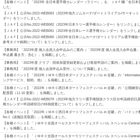
【各種イベント】「2023年 全日本選手権カレンダー（ラリー）」を、ＪＡＦ欄「全日
した。
【ＪＡＦ】公示No.2022-WEB083（2023年地方ジムカーナ/ダートトライアル/サーキ
ダー）をリンクしました。
【ＪＡＦ】公示No.2022-WEB082（2023年日本ラリー選手権カレンダー）をリンクしま
【ＪＡＦ】公示No.2022-WEB081（2023年全日本レース選手権カレンダー）をリンクし
【ＪＡＦ】公示No.2022-WEB080（2023年全日本ジムカーナ/ダートトライアル選手権
参考タイヤ銘柄について）をリンクしました。
【事務局】「2023年度 個人会員入会申込みのご案内（「2023年度 個人会員入会申込書」
申込書 書き方」含む）」を掲載しました。
【事務局】「2023年度 クラブ・団体加盟登録更新および新規申請のご案内」を掲載しま
【事務局】「2023年度 個人会員申込み受付」について掲載しました。
【各種イベント】「2022年ＪＭＲＣ西日本ダートフェスティバル in 近畿」の「information
ングサービス、観戦、他）」を掲載しました。
【各種イベント】「2022年ＪＭＲＣ西日本ダートフェスティバル in 近畿」の「公開練
配置図（11.16 更新）」を掲載しました。
【ＪＡＦ】公示No.2022-WEB079（2023年地方ラリー選手権競技クラス区分申請締切日
権カレンダー申請締切日の特例措置について）をリンクしました。
【各種イベント】「2022年ＪＭＲＣ西日本ダートフェスティバル in 近畿」の「パドッ
No.1（諸施設見取図）」を掲載しました。
【各種イベント】「ＪＭＲＣ全国オールスターラリーフェスティバル スペシャル Central Ra
ト」を掲載しました。
【各種イベント】「ＪＭＲＣ全国オールスターラリーフェスティバル スペシャル Central Ral