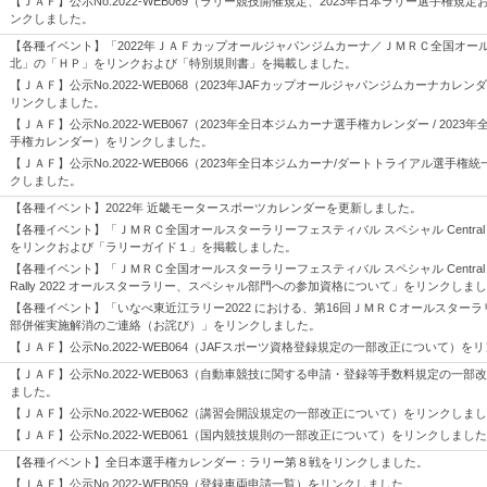
【ＪＡＦ】公示No.2022-WEB069（ラリー競技開催規定、2023年日本ラリー選手権規定
ンクしました。
【各種イベント】「2022年ＪＡＦカップオールジャパンジムカーナ／ＪＭＲＣ全国オールス
北」の「ＨＰ」をリンクおよび「特別規則書」を掲載しました。
【ＪＡＦ】公示No.2022-WEB068（2023年JAFカップオールジャパンジムカーナカレンダ
リンクしました。
【ＪＡＦ】公示No.2022-WEB067（2023年全日本ジムカーナ選手権カレンダー / 202
手権カレンダー）をリンクしました。
【ＪＡＦ】公示No.2022-WEB066（2023年全日本ジムカーナ/ダートトライアル選手
クしました。
【各種イベント】2022年 近畿モータースポーツカレンダーを更新しました。
【各種イベント】「ＪＭＲＣ全国オールスターラリーフェスティバル スペシャル Central Ra
をリンクおよび「ラリーガイド１」を掲載しました。
【各種イベント】「ＪＭＲＣ全国オールスターラリーフェスティバル スペシャル Central Rally
Rally 2022 オールスターラリー、スペシャル部門への参加資格について」をリンクしま
【各種イベント】「いなべ東近江ラリー2022 における、第16回ＪＭＲＣオールスターラリ
部併催実施解消のご連絡（お詫び）」をリンクしました。
【ＪＡＦ】公示No.2022-WEB064（JAFスポーツ資格登録規定の一部改正について）を
【ＪＡＦ】公示No.2022-WEB063（自動車競技に関する申請・登録等手数料規定の一
ました。
【ＪＡＦ】公示No.2022-WEB062（講習会開設規定の一部改正について）をリンクしま
【ＪＡＦ】公示No.2022-WEB061（国内競技規則の一部改正について）をリンクしまし
【各種イベント】全日本選手権カレンダー：ラリー第８戦をリンクしました。
【ＪＡＦ】公示No.2022-WEB059（登録車両申請一覧）をリンクしました。