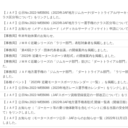
【ＪＡＦ】公示No.2022-WEB091（2023年JAF地方ジムカーナ/ダートトライアル/サ
ラス区分等について）をリンクしました。
【ＪＡＦ】公示No.2022-WEB090（2023年JAF地方ラリー選手権のクラス区分等につ
【ＪＡＦ】お知らせ（メディカルカード（メディカルサーティフィケイト）申請につい
【事務局】年末年始休業のお知らせ。
【事務局】ＪＭＲＣ近畿シリーズの「ラリー部門」表彰対象者を掲載しました。
【事務局】「第43回クラブ・団体代表者会議」の開催案内を掲載しました。
【事務局】「2022年 近畿モータースポーツ表彰式」の開催案内を掲載しました。
【事務局】ＪＭＲＣ近畿シリーズの「ジムカーナ部門」並びに「ダートトライアル部門
た。
【事務局】ＪＡＦ地方選手権の「ジムカーナ部門」「ダートトライアル部門」「ラリー
ました。
【各種イベント】「2023年 近畿モータースポーツカレンダー（一覧）」を掲載しました
【ＪＡＦ】公示No.2022-WEB088（2023年地方レース選手権カレンダー）をリンクしま
【ＪＡＦ】公示No.2022-WEB086（JAFスポーツ資格登録規定の一部改正について）を
【ＪＡＦ】公示No.2022-WEB085（2022年JAF地方選手権表彰式 開催一覧表（開催
【ＪＡＦ】お知らせ（「ゴーカート等の乗り物体験等を含むイベントに係る当面の安全
て）をリンクしました。
【ＪＡＦ】お知らせ（モータースポーツ公示・JAFからのお知らせ一覧（2022年11月1日
しました。