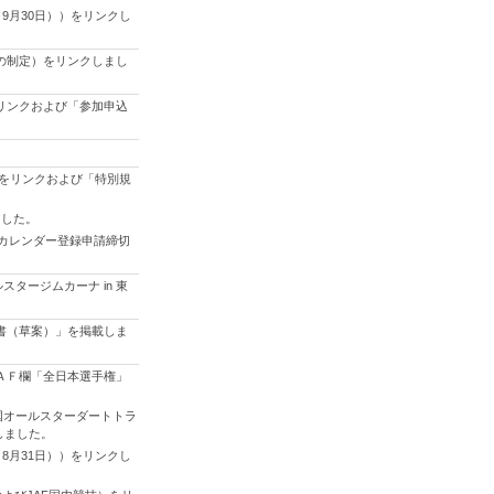
9月30日））をリンクし
規定の制定）をリンクしまし
をリンクおよび「参加申込
」をリンクおよび「特別規
ました。
技 カレンダー登録申請締切
タージムカーナ in 東
則書（草案）」を掲載しま
ＪＡＦ欄「全日本選手権」
国オールスターダートトラ
しました。
8月31日））をリンクし