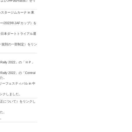
およびJAF国内競技）をリ
タージムカーナ in 東
ー/2023年JAFカップ）を
3年全日本ダートトライアル選
権統一規則の一部制定）をリン
lly 2022」の「ＨＰ」
 2022」の「Central
した。
ーフェスティバル in 中
リンクしました。
部改正について）をリンクし
した。
た。