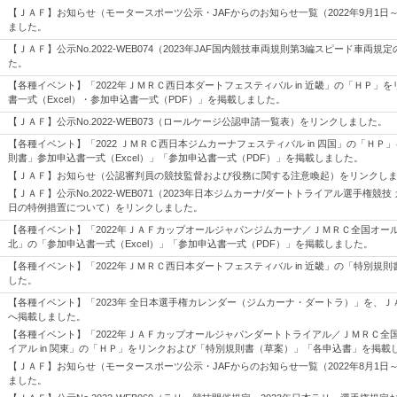
【ＪＡＦ】お知らせ（モータースポーツ公示・JAFからのお知らせ一覧（2022年9月1日～
ました。
【ＪＡＦ】公示No.2022-WEB074（2023年JAF国内競技車両規則第3編スピード車両
た。
【各種イベント】「2022年ＪＭＲＣ西日本ダートフェスティバル in 近畿」の「ＨＰ」
書一式（Excel）・参加申込書一式（PDF）」を掲載しました。
【ＪＡＦ】公示No.2022-WEB073（ロールケージ公認申請一覧表）をリンクしました。
【各種イベント】「2022 ＪＭＲＣ西日本ジムカーナフェスティバル in 四国」の「ＨＰ
則書」参加申込書一式（Excel）」「参加申込書一式（PDF）」を掲載しました。
【ＪＡＦ】お知らせ（公認審判員の競技監督および役務に関する注意喚起）をリンクし
【ＪＡＦ】公示No.2022-WEB071（2023年日本ジムカーナ/ダートトライアル選手権競
日の特例措置について）をリンクしました。
【各種イベント】「2022年ＪＡＦカップオールジャパンジムカーナ／ＪＭＲＣ全国オールス
北」の「参加申込書一式（Excel）」「参加申込書一式（PDF）」を掲載しました。
【各種イベント】「2022年ＪＭＲＣ西日本ダートフェスティバル in 近畿」の「特別規
した。
【各種イベント】「2023年 全日本選手権カレンダー（ジムカーナ・ダートラ）」を、
へ掲載しました。
【各種イベント】「2022年ＪＡＦカップオールジャパンダートトライアル／ＪＭＲＣ全
イアル in 関東」の「ＨＰ」をリンクおよび「特別規則書（草案）」「各申込書」を掲載
【ＪＡＦ】お知らせ（モータースポーツ公示・JAFからのお知らせ一覧（2022年8月1日～
ました。