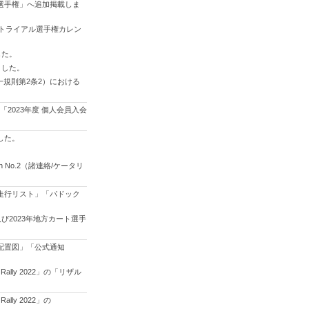
本選手権」へ追加掲載しま
ットトライアル選手権カレン
した。
ました。
統一規則第2条2）における
「2023年度 個人会員入会
した。
 No.2（諸連絡/ケータリ
習走行リスト」「パドック
及び2023年地方カート選手
ク配置図」「公式通知
lly 2022」の「リザル
ly 2022」の