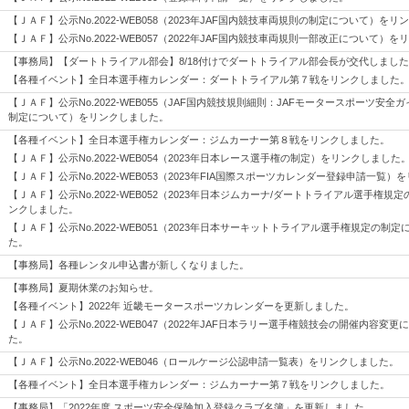
【ＪＡＦ】公示No.2022-WEB058（2023年JAF国内競技車両規則の制定について）を
【ＪＡＦ】公示No.2022-WEB057（2022年JAF国内競技車両規則一部改正について）
【事務局】【ダートトライアル部会】8/18付けでダートトライアル部会長が交代しまし
【各種イベント】全日本選手権カレンダー：ダートトライアル第７戦をリンクしました
【ＪＡＦ】公示No.2022-WEB055（JAF国内競技規則細則：JAFモータースポーツ安
制定について）をリンクしました。
【各種イベント】全日本選手権カレンダー：ジムカーナー第８戦をリンクしました。
【ＪＡＦ】公示No.2022-WEB054（2023年日本レース選手権の制定）をリンクしました
【ＪＡＦ】公示No.2022-WEB053（2023年FIA国際スポーツカレンダー登録申請一覧
【ＪＡＦ】公示No.2022-WEB052（2023年日本ジムカーナ/ダートトライアル選手権
ンクしました。
【ＪＡＦ】公示No.2022-WEB051（2023年日本サーキットトライアル選手権規定の制
た。
【事務局】各種レンタル申込書が新しくなりました。
【事務局】夏期休業のお知らせ。
【各種イベント】2022年 近畿モータースポーツカレンダーを更新しました。
【ＪＡＦ】公示No.2022-WEB047（2022年JAF日本ラリー選手権競技会の開催内容変
た。
【ＪＡＦ】公示No.2022-WEB046（ロールケージ公認申請一覧表）をリンクしました。
【各種イベント】全日本選手権カレンダー：ジムカーナー第７戦をリンクしました。
【事務局】「2022年度 スポーツ安全保険加入登録クラブ名簿」を更新しました。